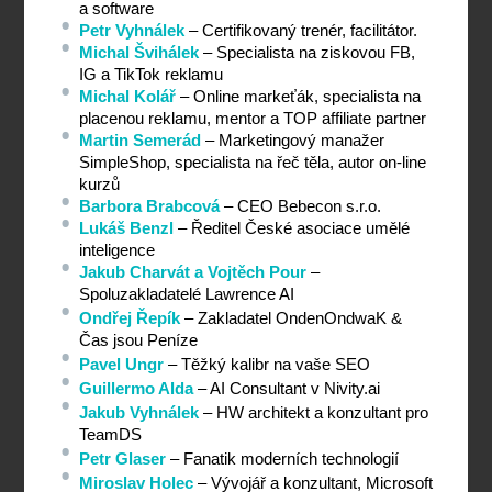
a software
Petr Vyhnálek
 – Certifikovaný trenér, facilitátor.
Michal Švihálek
 – Specialista na ziskovou FB, 
IG a TikTok reklamu
Michal Kolář
 – Online markeťák, specialista na 
placenou reklamu, mentor a TOP affiliate partner 
Martin Semerád
 – Marketingový manažer 
SimpleShop, specialista na řeč těla, autor on-line 
kurzů
Barbora Brabcová
 – CEO Bebecon s.r.o.
Lukáš Benzl
 – Ředitel České asociace umělé 
inteligence
Jakub Charvát a Vojtěch Pour
 – 
Spoluzakladatelé Lawrence AI 
Ondřej Řepík
 – Zakladatel OndenOndwaK & 
Čas jsou Peníze
Pavel Ungr
 – Těžký kalibr na vaše SEO
Guillermo Alda
 – AI Consultant v Nivity.ai
Jakub Vyhnálek
 – HW architekt a konzultant pro 
TeamDS
Petr Glaser
 – Fanatik moderních technologií
Miroslav Holec
 – Vývojář a konzultant, Microsoft 