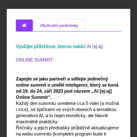
Obchodní podmínky
Využijte příležitost, kterou nabízí 
AI
[
ej
:
aj
]
ONLINE SUMMIT
Zapojte se jako partneři a sdílejte jedinečný 
online summit o umělé inteligenci, který se koná 
od 19. do 24. září 2023 pod názvem „AI [ej:aj] 
Online Summit“.
Každý den summitu uvedeme cca 5 videí (a možná 
i více), se špičkami ve svých oborech a tematikou 
generativní AI, a to nejen teoreticky, ale hlavně 
maximálně prakticky.
Řečníky a jejich přednášky průběžně aktualizujeme 
na webu summitu (kompletní program bude k 