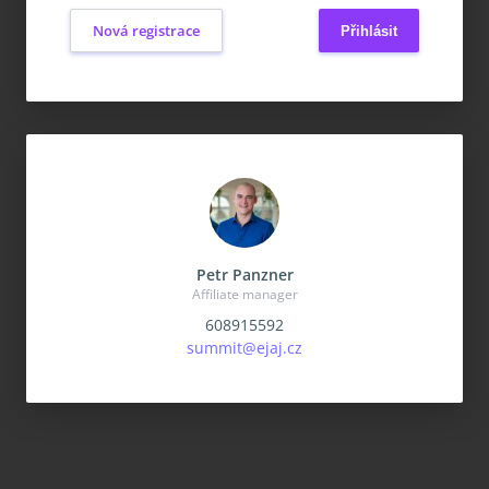
Nová registrace
Petr Panzner
Affiliate manager
608915592
summit@ejaj.cz