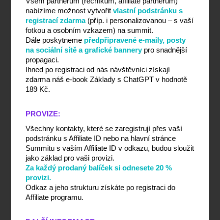
Všem partnerům (řečníkům, affiliate partnerům) 
nabízíme možnost vytvořit 
vlastní podstránku s 
registrací zdarma
 (příp. i personalizovanou – s vaší 
fotkou a osobním vzkazem) na summit.
Dále poskytneme 
předpřipravené e-maily, posty 
na sociální sítě a grafické bannery
 pro snadnější 
propagaci.
Ihned po registraci od nás návštěvníci získají 
zdarma náš e-book Základy s ChatGPT v hodnotě 
189 Kč.
PROVIZE:
Všechny kontakty, které se zaregistrují přes vaší 
podstránku s Affiliate ID nebo na hlavní stránce 
Summitu s vaším Affiliate ID v odkazu, budou sloužit 
jako základ pro vaši provizi.
Za každý prodaný balíček si odnesete 20 % 
provizi.
Odkaz a jeho strukturu získáte po registraci do 
Affiliate programu.