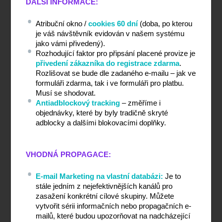
DALŠÍ INFORMACE:
Atribuční okno / 
cookies 60 dní
 (doba, po kterou 
je váš návštěvník evidován v našem systému 
jako vámi přivedený).
Rozhodující faktor pro připsání placené provize je 
přivedení zákazníka do registrace zdarma
. 
Rozlišovat se bude dle zadaného e-mailu – jak ve 
formuláři zdarma, tak i ve formuláři pro platbu. 
Musí se shodovat.
Antiadblockový tracking
 – změříme i 
objednávky, které by byly tradičně skryté 
adblocky a dalšími blokovacími doplňky.
VHODNÁ PROPAGACE:
E-mail Marketing na vlastní databázi:
 Je to 
stále jedním z nejefektivnějších kanálů pro 
zasažení konkrétní cílové skupiny. Můžete 
vytvořit sérii informačních nebo propagačních e-
mailů, které budou upozorňovat na nadcházející 