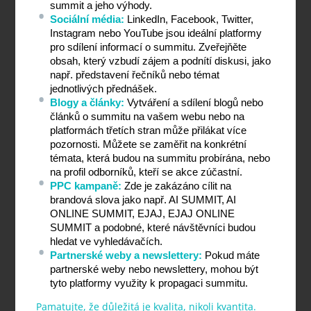
summit a jeho výhody.
Sociální média:
 LinkedIn, Facebook, Twitter, 
Instagram nebo YouTube jsou ideální platformy 
pro sdílení informací o summitu. Zveřejňěte 
obsah, který vzbudí zájem a podnítí diskusi, jako 
např. představení řečníků nebo témat 
jednotlivých přednášek.
Blogy a články:
 Vytváření a sdílení blogů nebo 
článků o summitu na vašem webu nebo na 
platformách třetích stran může přilákat více 
pozornosti. Můžete se zaměřit na konkrétní 
témata, která budou na summitu probírána, nebo 
na profil odborníků, kteří se akce zúčastní.
PPC kampaně:
 Zde je zakázáno cílit na 
brandová slova jako např. AI SUMMIT, AI 
ONLINE SUMMIT, EJAJ, EJAJ ONLINE 
SUMMIT a podobné, které návštěvníci budou 
hledat ve vyhledávačích.
Partnerské weby a newslettery:
 Pokud máte 
partnerské weby nebo newslettery, mohou být 
tyto platformy využity k propagaci summitu.
Pamatujte, že důležitá je kvalita, nikoli kvantita.