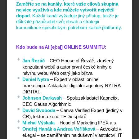
Zaměřte se na kanály, které vaše cílová skupina
nejvíce využívá a kde můžete vytvořit největší
dopad.
Každý kanál vyžaduje jiný přístup, takže je
důležité přizpůsobit svůj obsah a strategii
komunikace specifickým potřebám každé platformy.
Kdo bude na AI [ej:aj] ONLINE SUMMITU:
Jan Řezáč
 – CEO House of Řezáč, zkušený 
konzultant webů a autor první české knihy o 
návrhu webu Web ostrý jako břitva
Daniel Nytra
 – Expert v oblasti online 
marketingu. Zakladatel digitální agentury NYTRA 
DIGITAL
Johnson Darkwah
 – Spoluzakladatel Kapnetix, 
CEO Gauss Algorithmic
David Svoboda
 – Canva Verified Expert (jediný v 
ČR), lektor a kouč TEDx spíkrů
Michal Výskala
 – Head of Marketing IPEX a.s
Ondřej Hanák a Andrea Voříšková
 – Advokáti v 
eLegal – se zaměřením na duševní vlastnictví, IT 